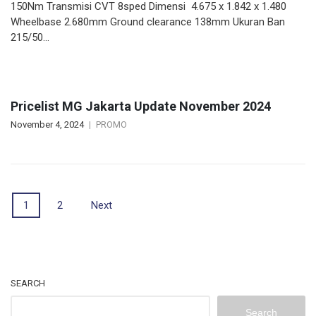
150Nm Transmisi CVT 8sped Dimensi 4.675 x 1.842 x 1.480
Wheelbase 2.680mm Ground clearance 138mm Ukuran Ban
215/50…
Pricelist MG Jakarta Update November 2024
November 4, 2024
PROMO
Posts
1
2
Next
navigation
SEARCH
Search